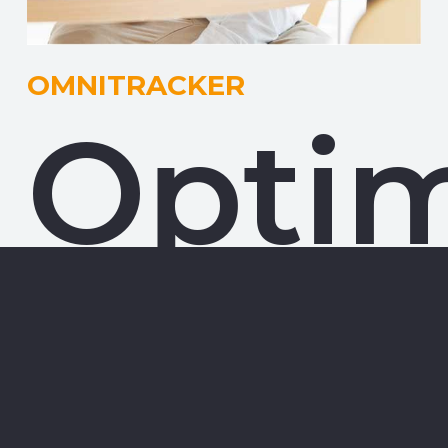
OMNITRACKER
Optim
les