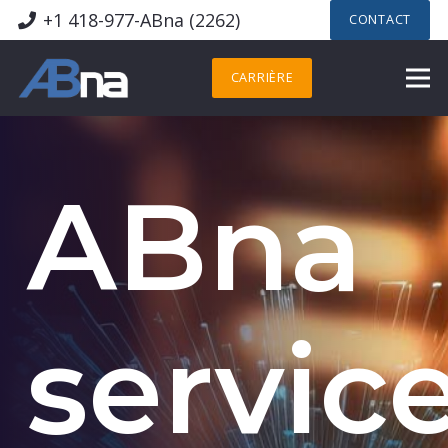
+1 418-977-ABna (2262)
CONTACT
CARRIÈRE
ABna
servic