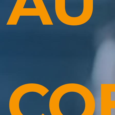
AU
CO