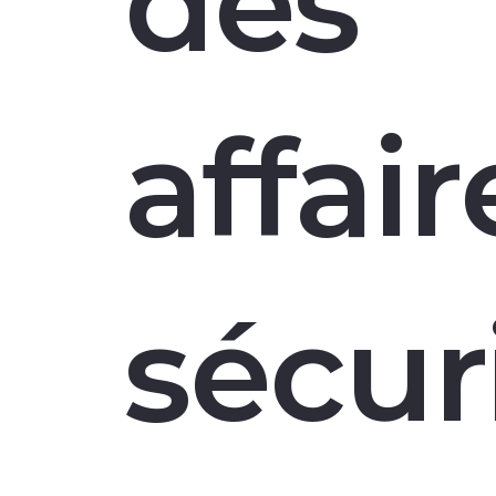
des
affair
sécur