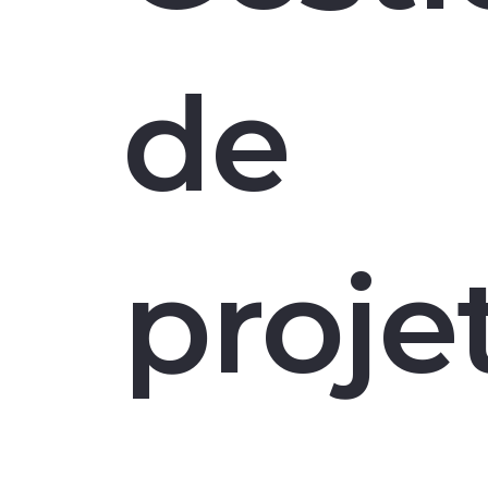
de
proje